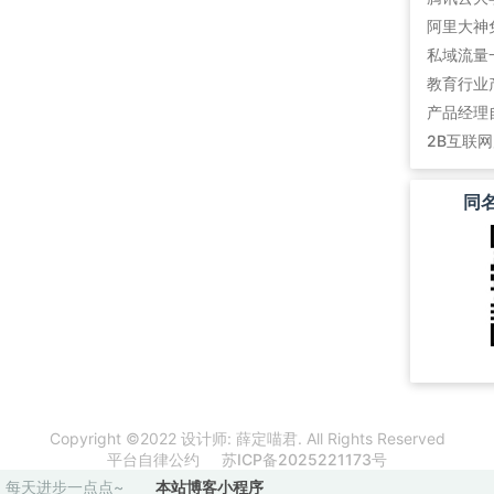
阿里大神
私域流量
教育行业
产品经理
2B互联
同
Copyright ©2022 设计师: 薛定喵君. All Rights Reserved
平台自律公约
苏ICP备2025221173号
苏公网安备32021102000256号
每天进步一点点~
本站博客小程序