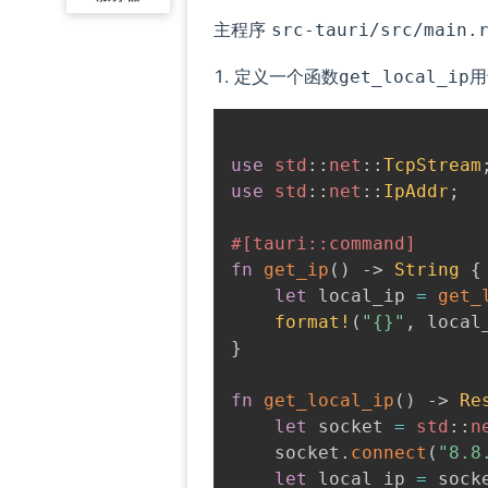
主程序
src-tauri/src/main.
定义一个函数
用
get_local_ip
use
std
::
net
::
TcpStream
use
std
::
net
::
IpAddr
;
#[tauri::command]
fn
get_ip
(
)
->
String
{
let
 local_ip 
=
get_
format!
(
"{}"
,
 local
}
fn
get_local_ip
(
)
->
Re
let
 socket 
=
std
::
n
    socket
.
connect
(
"8.8
let
 local_ip 
=
 sock