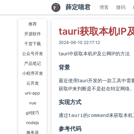
薛定喵君
博客
微码
推荐
tauri获取本机IP
开源软件
2024-06-10 22:17:12
干货下载
tauri中获取本机IP及公网IP的方法
公众号开发
产品笔记
背景
小程序开发
最近使用tauri开发的一款工具
云开发
获取IP来判断是不是处在特定网络
uni-app
实现方式
vue
git技巧
通过
的
来获取本机
tauri
command
nodejs
参考代码
服务器