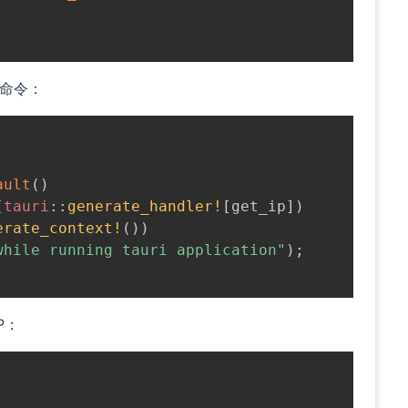
命令：
ault
(
)
(
tauri
::
generate_handler!
[
get_ip
]
)
erate_context!
(
)
)
while running tauri application"
)
;
P：
;