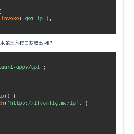
{
invoke
(
"get_ip"
)
;
求第三方接口获取出网IP。
tauri-apps/api"
;
;
Ip
(
)
{
ch
(
'https://ifconfig.me/ip'
,
{