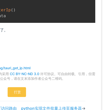
terIp
(
)
P了。
indow)
window)
g/tauri_get_ip.html
,均采用
CC BY-NC-ND 3.0
许可协议。可自由转载、引用，但需
公众号，请在文末添加作者公众号二维码。
打赏
可访问路由
python实现文件批量上传至服务器
→