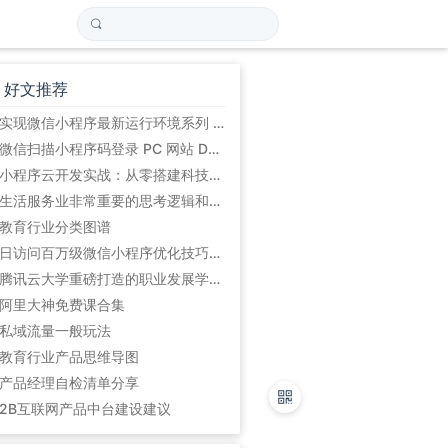
好文推荐
实现微信小程序最新运行环境系列 (初始篇)
微信扫描小程序码登录 PC 网站 Demo
小程序云开发实战：从零搭建科技爱好者周刊小程序
生活服务业非常重要的思考逻辑和方法论:平台的5道坎
教育行业分类图谱
日访问百万级微信小程序优化技巧总结
腾讯云大学重磅打造的职业发展学习路径
阿里大神免费课合集
私域流量一般玩法
教育行业产品思维导图
产品经理自检清单分享
2B互联网产品中台建设建议