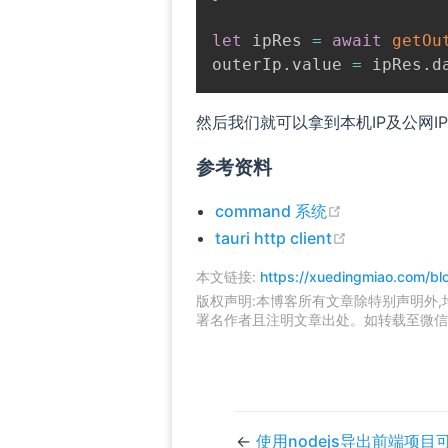
let
 ipRes 
=
await
getOu
outerIp
.
value 
=
 ipRes
.
然后我们就可以拿到本机IP及公网I
参考资料
(opens new w
command 系统
(opens new 
tauri http client
本文链接:
https://xuedingmiao.com/blo
版权声明:本博客所有文章除特别声明外
署名作者且注明文章出处。如转载至微信
←
使用nodejs导出前端项目