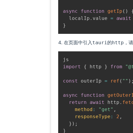
async
function
getIp
(
)
  localIp
.
value 
=
await
}
在页面中引入
的
，请
tauri
http
import
{
 http 
}
from
"@
const
 outerIp 
=
ref
(
""
)
async
function
getOuter
return
await
 http
.
fet
method
:
"get"
,
responseType
:
2
,
}
)
;
}