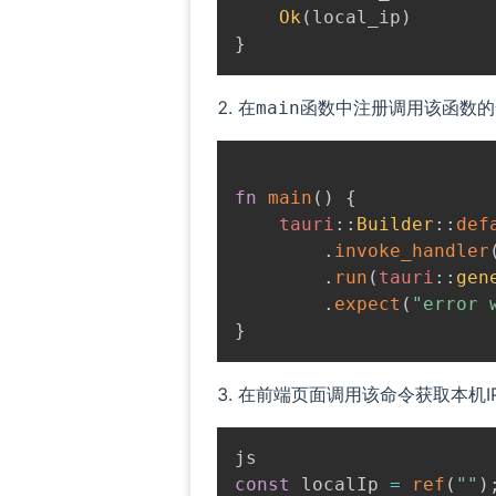
Ok
(
local_ip
)
}
在
函数中注册调用该函数的
main
fn
main
(
)
{
tauri
::
Builder
::
def
.
invoke_handler
.
run
(
tauri
::
gen
.
expect
(
"error 
}
在前端页面调用该命令获取本机I
const
 localIp 
=
ref
(
""
)