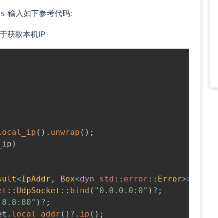
输入如下参考代码:
rs
于获取本机IP
;
local_ip
(
)
.
unwrap
(
)
;
_ip
)
sult
<
IpAddr
,
Box
<
dyn
std
::
error
::
Error
>>
{
et
::
UdpSocket
::
bind
(
"0.0.0.0:0"
)
?
;
.8.8:80"
)
?
;
et
.
local_addr
(
)
?
.
ip
(
)
;