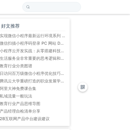
好文推荐
实现微信小程序最新运行环境系列 (初始篇)
微信扫描小程序码登录 PC 网站 Demo
小程序云开发实战：从零搭建科技爱好者周刊小程序
生活服务业非常重要的思考逻辑和方法论:平台的5道坎
教育行业分类图谱
日访问百万级微信小程序优化技巧总结
腾讯云大学重磅打造的职业发展学习路径
阿里大神免费课合集
私域流量一般玩法
教育行业产品思维导图
产品经理自检清单分享
2B互联网产品中台建设建议