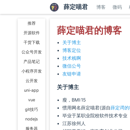
薛定喵君
博客
微码
推荐
薛定喵君的博客
开源软件
关于博主
干货下载
博客定位
公众号开发
技术栈啊
产品笔记
微信公号
小程序开发
友链申请
云开发
关于博主
uni-app
瘦，BMI:15
vue
惯用网名薛定喵君(源自
薛定谔的
git技巧
毕业于某职业院校软件技术专业
nodejs
江苏徐州人
服务器