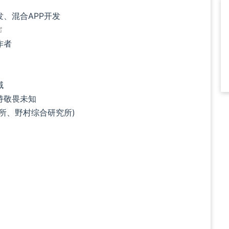
发、混合APP开发
(opens new window)
ndow)
作者
window)
dow)
域
持敬畏未知
所、野村综合研究所)
 new window)
。