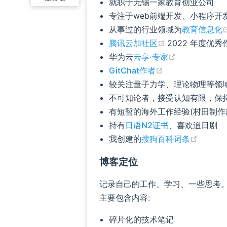
就职于无锡一家教育创业公司
专注于web前端开发、小程序开
从事过的行业领域为
教育信息化
(opens new wi
腾讯云加社区
2022 年度优秀
(opens new 
华为云
云享·专家
(opens new win
GitChat作者
较关注量子力学、理论物理等领
不可知论者，接受认知有限，保
有短暂的海外工作经验(村田制作
持有
日语N2证书
、喜欢追日剧
(opens
我创建的
搜狗百科词条
博客定位
记录自己的工作、学习、一些思考
主要包含内容:
碎片化的技术笔记