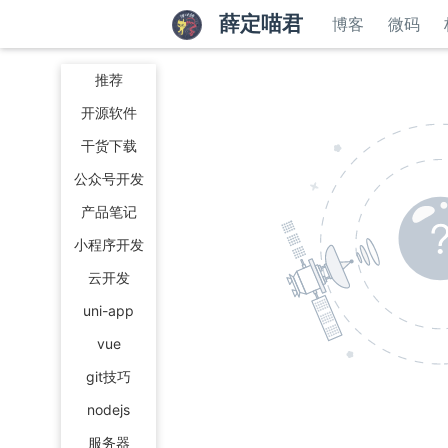
薛定喵君
博客
微码
推荐
开源软件
干货下载
公众号开发
产品笔记
小程序开发
云开发
uni-app
vue
git技巧
nodejs
服务器