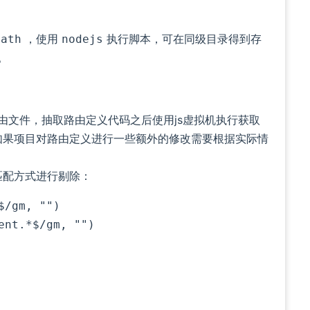
，使用
执行脚本，可在同级目录得到存
Path
nodejs
。
的路由文件，抽取路由定义代码之后使用js虚拟机执行获取
如果项目对路由定义进行一些额外的修改需要根据实际情
匹配方式进行剔除：
$/gm, "")
ent.*$/gm, "")
ow)
ow)