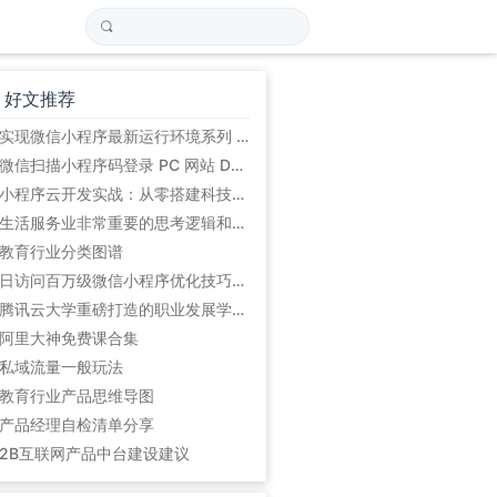
好文推荐
实现微信小程序最新运行环境系列 (初始篇)
微信扫描小程序码登录 PC 网站 Demo
小程序云开发实战：从零搭建科技爱好者周刊小程序
生活服务业非常重要的思考逻辑和方法论:平台的5道坎
教育行业分类图谱
日访问百万级微信小程序优化技巧总结
腾讯云大学重磅打造的职业发展学习路径
阿里大神免费课合集
私域流量一般玩法
教育行业产品思维导图
产品经理自检清单分享
2B互联网产品中台建设建议