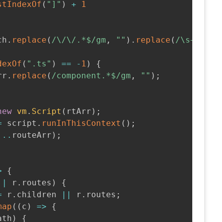
stIndexOf
(
"]"
)
+
1
ch
.
replace
(
/
\/\/.*$
/
gm
,
""
)
.
replace
(
/
\s+
/
g
,
"
dexOf
(
".ts"
)
==
-
1
)
{
rr
.
replace
(
/
component.*$
/
gm
,
""
)
;
new
vm
.
Script
(
rtArr
)
;
=
 script
.
runInThisContext
(
)
;
...
routeArr
)
;
>
{
||
 r
.
routes
)
{
=
 r
.
children 
||
 r
.
routes
;
map
(
(
c
)
=>
{
ath
)
{