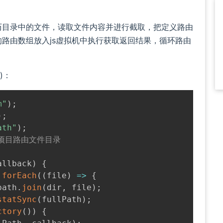
历目录中的文件，读取文件内容并进行截取，把定义路由
路由数组放入js虚拟机中执行获取返回结果，循环路由
)：
m"
)
;
)
;
ath"
)
;
 项目路由文件目录
allback
)
{
.
forEach
(
(
file
)
=>
{
path
.
join
(
dir
,
 file
)
;
statSync
(
fullPath
)
;
ctory
(
)
)
{