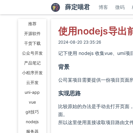
薛定喵君
博客
微码
推荐
使用nodejs导
开源软件
2024-08-20 23:35:26
干货下载
记下使用 nodejs 收集vue、um
公众号开发
产品笔记
背景
小程序开发
公司某项目需要提供一份项目页面所
云开发
uni-app
实现思路
vue
比较原始的办法是手动去打开页面
git技巧
面。
nodejs
所以这里使用直接读取项目路由文件
服务器