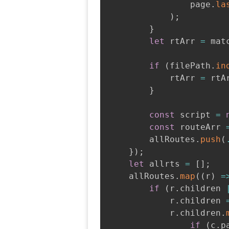
                page
.
la
)
;
}
let
 rtArr 
=
 mat
if
(
filePath
.
in
            rtArr 
=
 rtA
}
const
 script 
=
const
 routeArr 
        allRoutes
.
push
(
}
)
;
let
 allrts 
=
[
]
;
    allRoutes
.
map
(
(
r
)
=
if
(
r
.
children 
            r
.
children 
            r
.
children
.
if
(
c
.
p