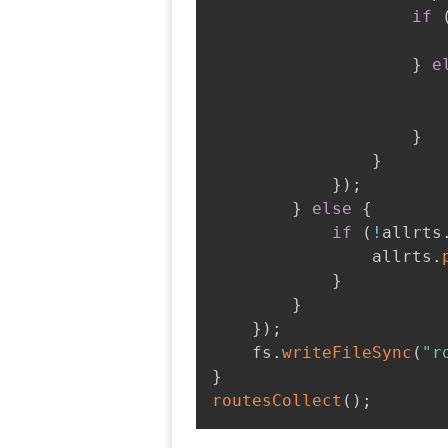
if
}
e
                       
}
}
}
)
;
}
else
{
if
(
!
allrts
                allrts
.
}
}
}
)
;
    fs
.
writeFileSync
(
"r
}
routesCollect
(
)
;