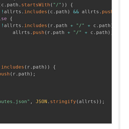
(
c
.
path
.
startsWith
(
"/"
)
)
{
!
allrts
.
includes
(
c
.
path
)
&&
 allrts
.
push
(
c
.
pa
lse
{
!
allrts
.
includes
(
r
.
path 
+
"/"
+
 c
.
path
)
&&
     allrts
.
push
(
r
.
path 
+
"/"
+
 c
.
path
)
;
.
includes
(
r
.
path
)
)
{
push
(
r
.
path
)
;
outes.json"
,
JSON
.
stringify
(
allrts
)
)
;