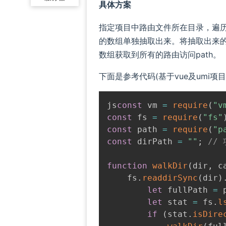
具体方案
指定项目中路由文件所在目录，遍
的数组单独抽取出来。将抽取出来的
数组获取到所有的路由访问path。
下面是参考代码(基于vue及umi项目
const
 vm 
=
require
(
"v
const
 fs 
=
require
(
"fs"
const
 path 
=
require
(
"p
const
 dirPath 
=
""
;
//
function
walkDir
(
dir
,
 c
    fs
.
readdirSync
(
dir
)
let
 fullPath 
=
 
let
 stat 
=
 fs
.
l
if
(
stat
.
isDire