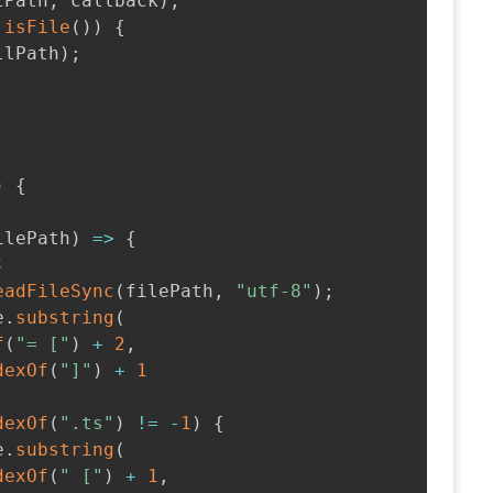
lPath
,
 callback
)
;
.
isFile
(
)
)
{
llPath
)
;
)
{
ilePath
)
=>
{
容
eadFileSync
(
filePath
,
"utf-8"
)
;
e
.
substring
(
f
(
"= ["
)
+
2
,
dexOf
(
"]"
)
+
1
dexOf
(
".ts"
)
!=
-
1
)
{
e
.
substring
(
dexOf
(
" ["
)
+
1
,