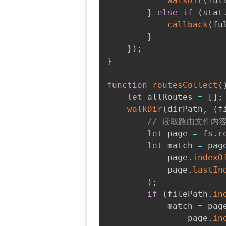
walkDir
(
ful
}
else
if
(
stat
callback
(
fu
}
}
)
;
}
function
routesCollect
(
let
 allRoutes 
=
[
]
;
walkDir
(
dirPath
,
(
f
// 读取路由文件内
let
 page 
=
 fs
.
r
let
 match 
=
 pag
            page
.
indexO
            page
.
lastIn
)
;
if
(
filePath
.
in
            match 
=
 pag
                page
.
in