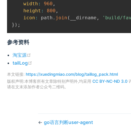
width
:
960
,
height
:
800
,
icon
:
 path
.
join
(
__dirname
,
'build/fa
}
)
;
参考资料
(opens new window)
淘宝源
(opens new window)
tailLog
本文链接:
https://xuedingmiao.com/blog/taillog_pack.html
版权声明:本博客所有文章除特别声明外,均采用
CC BY-NC-ND 3.0
请在文末添加作者公众号二维码。
←
go语言判断user-agent