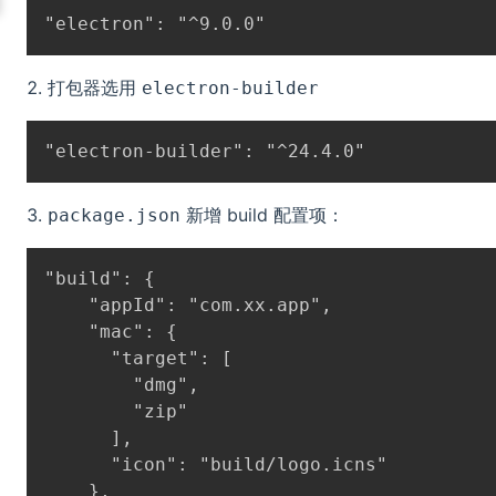
打包器选用
electron-builder
新增 build 配置项：
package.json
"build": {

    "appId": "com.xx.app",

    "mac": {

      "target": [

        "dmg",

        "zip"

      ],

      "icon": "build/logo.icns"

    },
