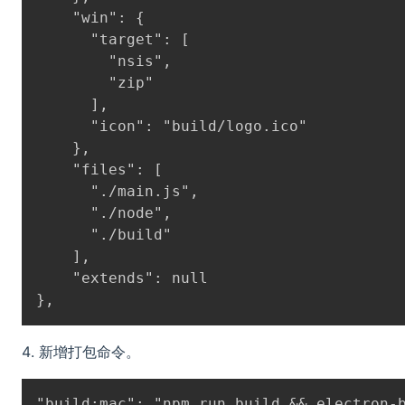
    "win": {

      "target": [

        "nsis",

        "zip"

      ],

      "icon": "build/logo.ico"

    },

    "files": [

      "./main.js",

      "./node",

      "./build"

    ],

    "extends": null

新增打包命令。
"build:mac": "npm run build && electron-b