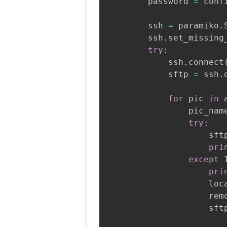
        password 
=
 conf
        ssh 
=
 paramiko
.
        ssh
.
set_missing
try
:
            ssh
.
connect
            sftp 
=
 ssh
.
for
 pic 
in
 
                pic_nam
try
:
                    sft
pri
except
 
pri
                    loc
                    rem
                    sft