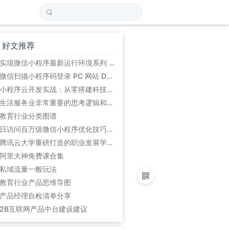
好文推荐
实现微信小程序最新运行环境系列 (初始篇)
微信扫描小程序码登录 PC 网站 Demo
小程序云开发实战：从零搭建科技爱好者周刊小程序
生活服务业非常重要的思考逻辑和方法论:平台的5道坎
教育行业分类图谱
日访问百万级微信小程序优化技巧总结
腾讯云大学重磅打造的职业发展学习路径
阿里大神免费课合集
私域流量一般玩法
教育行业产品思维导图
产品经理自检清单分享
2B互联网产品中台建设建议