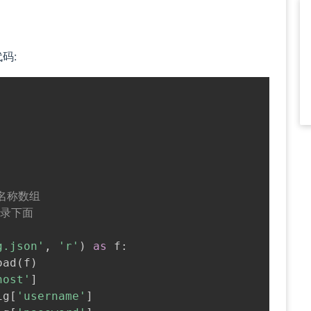
码:
件名称数组
目录下面
g.json'
,
'r'
)
as
 f
:
oad
(
f
)
host'
]
ig
[
'username'
]