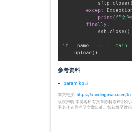
            sftp
.
close
(
except
 Exceptio
print
(
f"文件
finally
:
            ssh
.
close
(
)
if
 __name__ 
==
'__main_
    upload
(
)
参考资料
(opens new windo
paramiko
本文链接:
https://xuedingmiao.com/bl
版权声明:本博客所有文章除特别声明外
署名作者且注明文章出处。如转载至微信