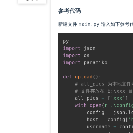
参考代码
新建文件
输入如下参考代
main.py
import
import
import
 paramiko

def
upload
(
)
:
# all_pics 为本地文
# 文件存放在 E:\xxx 
    all_pics 
=
[
'xxx'
]
with
open
(
r'.\confi
        config 
=
 json
.
l
        host 
=
 config
[
'
        username 
=
 conf