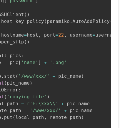
ig
[
'password'
]
SSHClient
(
)
_host_key_policy
(
paramiko
.
AutoAddPolicy
(
)
)
(
hostname
=
host
,
 port
=
22
,
 username
=
username
,
 p
open_sftp
(
)
all_pics
:
e 
=
 pic
[
'name'
]
+
'.png'
p
.
stat
(
'/www/xxx/'
+
 pic_name
)
nt
(
pic_name
)
IOError
:
nt
(
'copying file'
)
al_path 
=
r'E:\xxx\\'
+
 pic_name

ote_path 
=
'/www/xxx/'
+
 pic_name

p
.
put
(
local_path
,
 remote_path
)