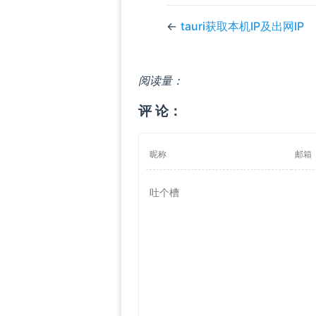
←
tauri获取本机IP及出网IP
阅读量：
评 论：