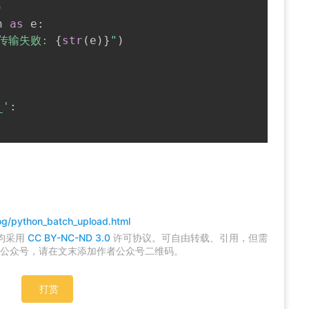
)
n 
as
 e
:
传输失败: 
{
str
(
e
)
}
"
)
_'
:
w)
og/python_batch_upload.html
,均采用
CC BY-NC-ND 3.0
许可协议。可自由转载、引用，但需
公众号，请在文末添加作者公众号二维码。
打赏