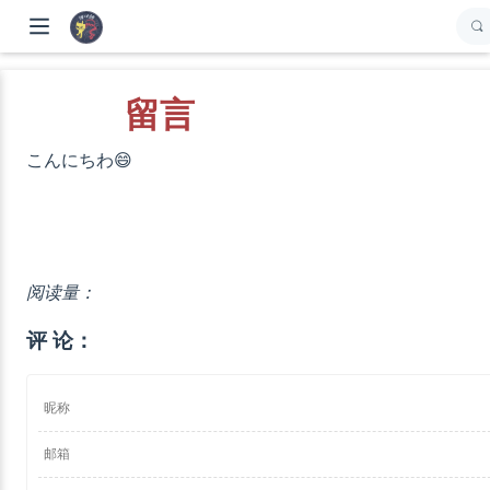
留言
こんにちわ😄
阅读量：
评 论：