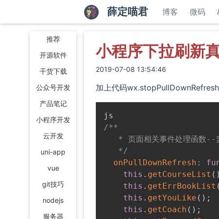
薛定喵君
博客
微码
推荐
小程序下拉刷新
开源软件
2019-07-08 13:54:46
干货下载
加上代码wx.stopPullDownRefres
公众号开发
产品笔记
小程序开发
/**

云开发
   * 页面相关事件处理函数--
   */
uni-app
onPullDownRefresh
:
fu
vue
this
.
getCourseList
(
git技巧
this
.
getErrBookList
this
.
getYouLike
(
)
;
nodejs
this
.
getCoach
(
)
;
服务器