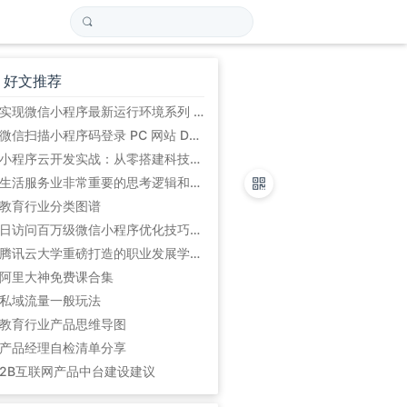
好文推荐
实现微信小程序最新运行环境系列 (初始篇)
微信扫描小程序码登录 PC 网站 Demo
小程序云开发实战：从零搭建科技爱好者周刊小程序
生活服务业非常重要的思考逻辑和方法论:平台的5道坎
教育行业分类图谱
日访问百万级微信小程序优化技巧总结
腾讯云大学重磅打造的职业发展学习路径
阿里大神免费课合集
私域流量一般玩法
教育行业产品思维导图
产品经理自检清单分享
2B互联网产品中台建设建议