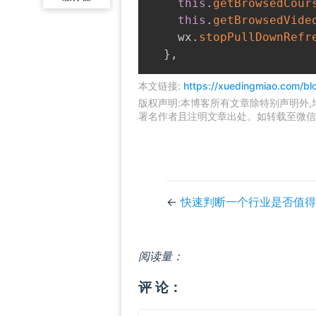
this
.
getBrowsedCour
this
.
getBrowsedVide
    wx
.
stopPullDownRefr
}
,
本文链接:
https://xuedingmiao.com/bl
版权声明:本博客所有文章除特别声明外
署名作者且注明文章出处。如转载至微信
←
快速判断一个行业是否值得
阅读量：
评 论：