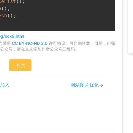
seList
(
)
;
o
(
)
;
esh
(
)
;
og/xcx9.html
,均采用
CC BY-NC-ND 3.0
许可协议。可自由转载、引用，但需
公众号，请在文末添加作者公众号二维码。
打赏
加入
网站图片优化
→