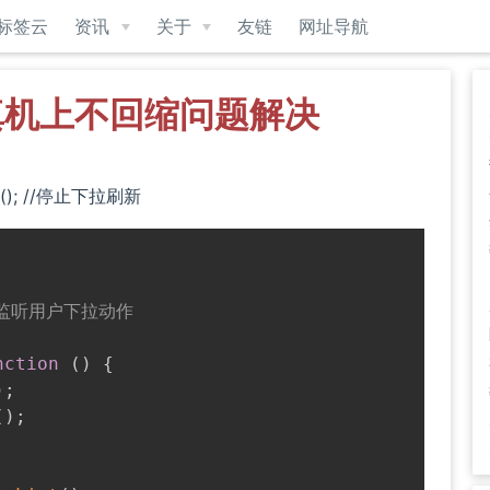
标签云
资讯
关于
友链
网址导航
真机上不回缩问题解决
h(); //停止下拉刷新
监听用户下拉动作

nction
(
)
{
)
;
(
)
;