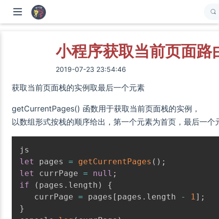
小程序获取当前页面路
2019-07-23 23:54:46
获取当前页面栈的实例取最后一个元素
getCurrentPages() 函数用于获取当前页面栈的实例，
以数组形式按栈的顺序给出，第一个元素为首页，最后一个
let
 pages 
=
getCurrentPages
(
)
;
let
 currPage 
=
null
;
if
(
pages
.
length
)
{
   currPage 
=
 pages
[
pages
.
length 
-
1
]
;
}