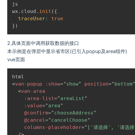
wx
.
cloud
.
init
(
{
traceUser
:
true
}
)
2.具体页面中调用获取数据的接口
本示例是在弹层中显示省市区(已引入popup及area组件)
vue页面
<
van-popup
:show
=
"
show
"
position
=
"
bottom
<
van-area
:area-list
=
"
areaList
"
:value
=
"
area
"
@confirm
=
"
chooseAddress
"
@cancel
=
"
cancelChoose
"
columns-placeholder
=
"
['请选择', '请选择
/>