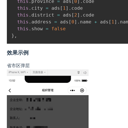
this
.
province 
=
 ads
[
0
]
.
code

this
.
city 
=
 ads
[
1
]
.
code

this
.
district 
=
 ads
[
2
]
.
code

this
.
address 
=
 ads
[
0
]
.
name 
+
 ads
[
1
]
.
na
this
.
show 
=
false
}
,
效果示例
省市区弹层