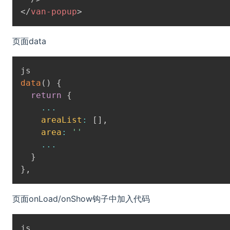
</
van-popup
>
页面data
data
(
)
{
return
{
...
areaList
:
[
]
,
area
:
''
...
}
}
,
页面onLoad/onShow钩子中加入代码