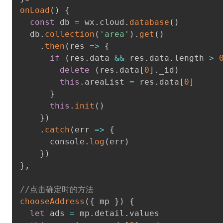
onLoad
(
)
{
const
 db 
=
 wx
.
cloud
.
database
(
)
  db
.
collection
(
'area'
)
.
get
(
)
.
then
(
res
=>
{
if
(
res
.
data 
&&
 res
.
data
.
length 
>
delete
(
res
.
data
[
0
]
.
_id
)
this
.
areaList 
=
 res
.
data
[
0
]
}
this
.
init
(
)
}
)
.
catch
(
err
=>
{
      console
.
log
(
err
)
}
)
}
,
//点击确定时的方法
chooseAddress
(
{
 mp 
}
)
{
let
 ads 
=
 mp
.
detail
.
values
