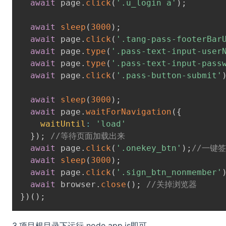
await
 page
.
click
(
'.u_login a'
)
;
await
sleep
(
3000
)
;
await
 page
.
click
(
'.tang-pass-footerBar
await
 page
.
type
(
'.pass-text-input-user
await
 page
.
type
(
'.pass-text-input-pass
await
 page
.
click
(
'.pass-button-submit'
await
sleep
(
3000
)
;
await
 page
.
waitForNavigation
(
{
waitUntil
:
'load'
}
)
;
//等待页面加载出来
await
 page
.
click
(
'.onekey_btn'
)
;
//一键签
await
sleep
(
3000
)
;
await
 page
.
click
(
'.sign_btn_nonmember'
await
 browser
.
close
(
)
;
//关掉浏览器
}
)
(
)
;
3.项目根目录下运行 node app.js即可