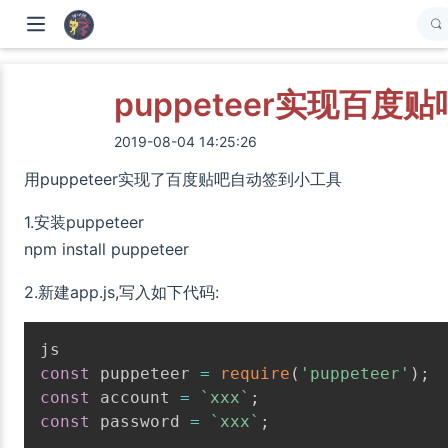
puppeteer实现百度
2019-08-04 14:25:26
用puppeteer实现了百度贴吧自动签到小工具
1.安装puppeteer
npm install puppeteer
2.新建app.js,写入如下代码:
const
 puppeteer 
=
require
(
'puppeteer'
)
;
const
 account 
=
`
xxx
`
;
const
 password 
=
`
xxx
`
;