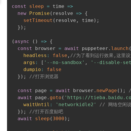
const
sleep
=
time
=>
new
Promise
(
resolve
=>
{
setTimeout
(
resolve
,
 time
)
;
}
)
;
(
async
(
)
=>
{
const
 browser 
=
await
 puppeteer
.
launch
headless
:
false
,
//为了看到运行效果,这里设
args
:
[
'--no-sandbox'
,
'--disable-se
dumpio
:
false
}
)
;
//打开浏览器
const
 page 
=
await
 browser
.
newPage
(
)
;
await
 page
.
goto
(
'https://tieba.baidu.c
waitUntil
:
'networkidle2'
// 网络空闲
}
)
;
//打开百度贴吧
await
sleep
(
3000
)
;