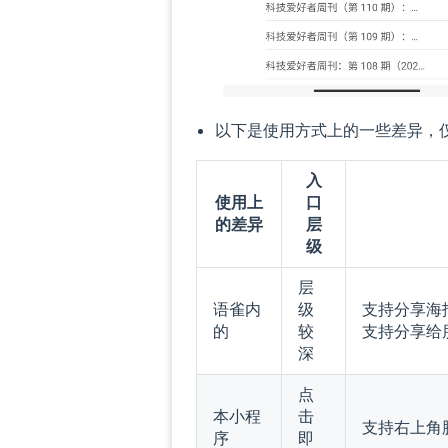
以下是使用方式上的一些差异，
入
使用上
口
的差异
层
级
层
语雀内
级
支持分享海
的
较
支持分享给
深
点
本小程
击
支持右上角
序
即