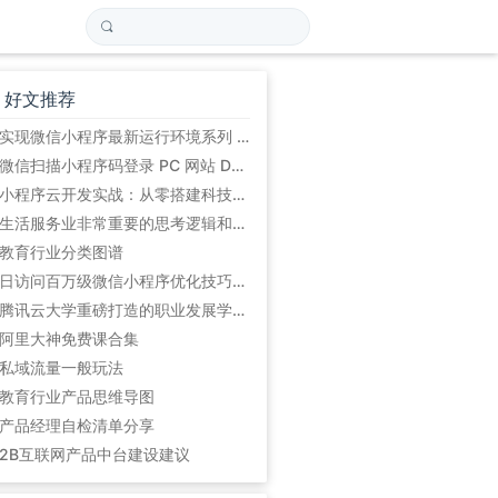
好文推荐
实现微信小程序最新运行环境系列 (初始篇)
微信扫描小程序码登录 PC 网站 Demo
小程序云开发实战：从零搭建科技爱好者周刊小程序
生活服务业非常重要的思考逻辑和方法论:平台的5道坎
教育行业分类图谱
日访问百万级微信小程序优化技巧总结
腾讯云大学重磅打造的职业发展学习路径
阿里大神免费课合集
私域流量一般玩法
教育行业产品思维导图
产品经理自检清单分享
2B互联网产品中台建设建议