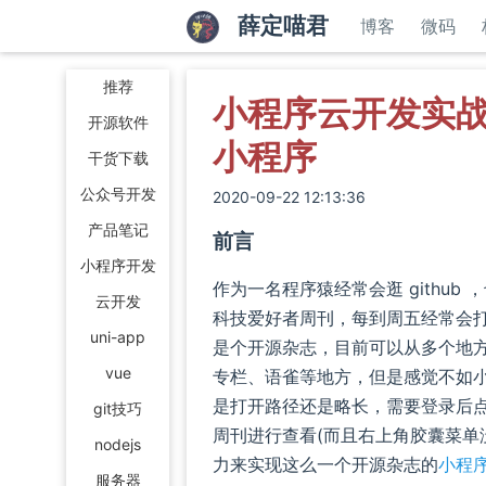
薛定喵君
博客
微码
推荐
小程序云开发实
开源软件
小程序
干货下载
公众号开发
2020-09-22 12:13:36
产品笔记
前言
小程序开发
作为一名程序猿经常会逛 githu
云开发
科技爱好者周刊，每到周五经常会
uni-app
是个开源杂志，目前可以从多个地方查
vue
专栏、语雀等地方，但是感觉不如
是打开路径还是略长，需要登录后
git技巧
周刊进行查看(而且右上角胶囊菜单没有
nodejs
力来实现这么一个开源杂志的
小程
服务器