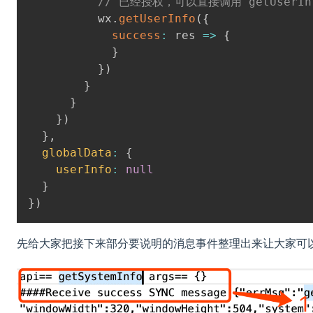
// 已经授权，可以直接调用 getUser
          wx
.
getUserInfo
(
{
success
:
res
=>
{
}
}
)
}
}
}
)
}
,
globalData
:
{
userInfo
:
null
}
}
)
先给大家把接下来部分要说明的消息事件整理出来让大家可