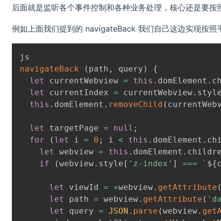
后面就是监听各个事件控制和各种业务处理，核心还是要按
例如上面我们提到的 navigateBack 我们自己这边实现按
navigateBack
(
path
,
 query
)
{
let
 currentWebview 
=
this
.
domElement
.
c
let
 currentIndex 
=
 currentWebview
.
styl
this
.
domElement
.
removeChild
(
currentWeb
let
 targetPage 
=
null
;
for
(
let
 i 
=
0
;
 i 
<
this
.
domElement
.
ch
let
 webview 
=
this
.
domElement
.
childr
if
(
webview
.
style
[
'z-index'
]
===
`
${
let
 viewId 
=
+
webview
.
getAttribute
let
 path 
=
 webview
.
getAttribute
(
'd
let
 query 
=
JSON
.
parse
(
webview
.
get