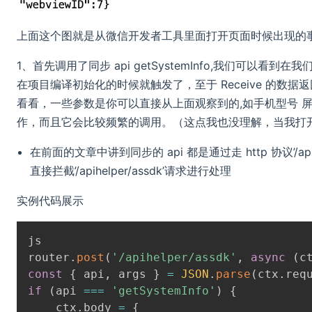
上面这个图就是从微信开发者工具里面打开页面时候出现的
1、首先调用了同步 api getSystemInfo,我们可以
在项目编译初始化的时候就触发了，至于 Receive 的
看看，一些参数是你可以直接从上面观察到的,如手机型号 屏
作，而且它会比较频繁的调用。（这点我也没理解，当我打
在前面的文章中讲到同步的 api 都是通过走 http 协议’/a
直接拦截’/apihelper/assdk’请求进行处理
实例代码展示
router
.
post
(
'/apihelper/assdk'
,
async
(
c
const
{
 api
,
 args 
}
=
JSON
.
parse
(
ctx
.
req
if
(
api 
===
'getSystemInfo'
)
{
    ctx
.
body 
=
{