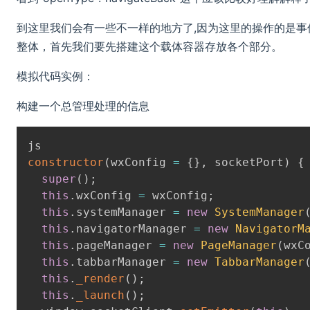
到这里我们会有一些不一样的地方了,因为这里的操作的是事件处
整体，首先我们要先搭建这个载体容器存放各个部分。
模拟代码实例：
构建一个总管理处理的信息
constructor
(
wxConfig 
=
{
}
,
 socketPort
)
{
super
(
)
;
this
.
wxConfig 
=
 wxConfig
;
this
.
systemManager 
=
new
SystemManager
this
.
navigatorManager 
=
new
NavigatorM
this
.
pageManager 
=
new
PageManager
(
wxC
this
.
tabbarManager 
=
new
TabbarManager
this
.
_render
(
)
;
this
.
_launch
(
)
;