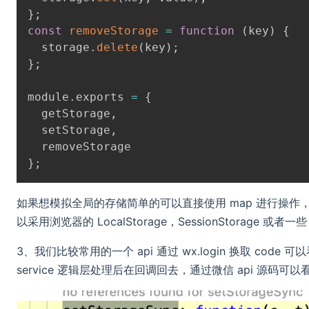
}
;
const
removeStorage
=
function
(
key
)
{
  storage
.
delete
(
key
)
;
}
;
module
.
exports 
=
{
  getStorage
,
  setStorage
,
}
;
如果想模拟全局的存储简单的可以直接使用 map 进行操作
以采用浏览器的 LocalStorage，SessionStorage 或者
3、我们比较常用的一个 api 通过 wx.login 换取 co
service 逻辑层处理后在回调回去，通过微信 api 源码可