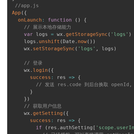
//app.js
App
(
{
onLaunch
:
function
(
)
{
// 展示本地存储能力
var
 logs 
=
 wx
.
getStorageSync
(
'logs'
)
    logs
.
unshift
(
Date
.
now
(
)
)
    wx
.
setStorageSync
(
'logs'
,
 logs
)
// 登录
    wx
.
login
(
{
success
:
res
=>
{
// 发送 res.code 到后台换取 openId, s
}
}
)
// 获取用户信息
    wx
.
getSetting
(
{
success
:
res
=>
{
if
(
res
.
authSetting
[
'scope.userI