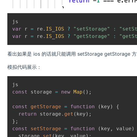
var
 r 
=
 re
.
IS_IOS
?
"setStorage"
:
"setS
var
 r 
=
 re
.
IS_IOS
?
"getStorage"
:
"getS
看出如果是 ios 的话就只能调用 setStorage getStorage 
模拟代码展示：
const
 storage 
=
new
Map
(
)
;
const
getStorage
=
function
(
key
)
{
return
 storage
.
get
(
key
)
;
}
;
const
setStorage
=
function
(
key
,
 value
)
  storage
.
set
(
key
,
 value
)
;