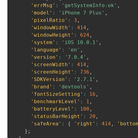
'errMsg'
:
'getSystemInfo:ok'
,
'model'
:
'iPhone 7 Plus'
,
'pixelRatio'
:
3
,
'windowWidth'
:
414
,
'windowHeight'
:
624
,
'system'
:
'iOS 10.0.1'
,
'language'
:
'en'
,
'version'
:
'7.0.4'
,
'screenWidth'
:
414
,
'screenHeight'
:
736
,
'SDKVersion'
:
'2.7.1'
,
'brand'
:
'devtools'
,
'fontSizeSetting'
:
16
,
'benchmarkLevel'
:
1
,
'batteryLevel'
:
100
,
'statusBarHeight'
:
20
,
'safeArea'
:
{
'right'
:
414
,
'botto
}
;