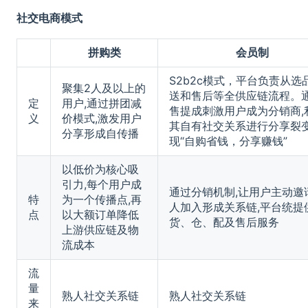
社交电商模式
拼购类
会员制
S2b2c模式，平台负责从选
聚集2人及以上的
送和售后等全供应链流程。
定
用户,通过拼团减
售提成刺激用户成为分销商,
义
价模式,激发用户
其自有社交关系进行分享裂变
分享形成自传播
现“自购省钱，分享赚钱”
以低价为核心吸
引力,每个用户成
通过分销机制,让用户主动邀
特
为一个传播点,再
人加入形成关系链,平台统提
点
以大额订单降低
货、仓、配及售后服务
上游供应链及物
流成本
流
量
熟人社交关系链
熟人社交关系链
来