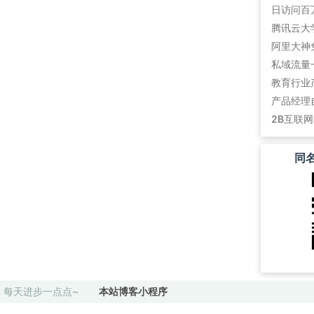
阿里大神
私域流量
教育行业
产品经理
2B互联
同
每天进步一点点~
本站博客小程序
Copyright ©2022 设计师: 薛定喵君. All Rights Reserved