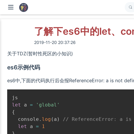
了解下es6中的let、c
2019-11-20 20:37:26
关于TDZ(暂时性死区的小知识)
es6示例代码
es6中,下面的代码执行后会报ReferenceError: a is not de
let
 a 
=
'global'
{
  console
.
log
(
a
)
// ReferenceError: a is
let
 a 
=
1
}